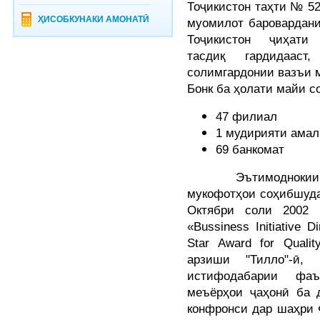
Тоҷикистон таҳти № 52
ҲИСОБКУНАКИ АМОНАТӢ
муомилот баровардани
Тоҷикистон ҷиҳати
тасдиқ гардидаас
солимгардонии вазъи м
Бонк ба ҳолати майи с
47 филиал
1 мудирияти амал
69 банкомат
Эътимоднокии бал
мукофотҳои соҳибшуда
Октябри соли 2002 
«Bussiness Initiative D
Star Award for Quali
арзиши "Тилло"-ӣ,
истифодабарии фаъ
меъёрҳои ҷаҳонӣ ба 
конфронси дар шаҳри Ф