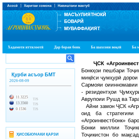
Асосӣ
Харитаи сомона
Навиштани мактуб
Хадамоти иттилоотӣ
Дар бораи бонк
Ба шахсони воқеӣ
Ба 
Ҷ
СК «Агроинвест
Бонкҳои пешбари Тоҷи
Қурби асъор БМТ
миқёси ҷумҳурӣ дорои
2026-08-09
Сармояи оиинномавии 
- резидентҳои Ҷумҳур
11.3225
Аврупоии Рушд ва Тара
TJS
13.3560
TJS
Айни замон ҶСК «Агро
0.1536
TJS
оид ба стратегияи
«Агроинвестбонк» баро
Бонки миллии Тоҷик
Тоҷикистон бо мақса
ҲИСОБКУНАКИ ҚАРЗИ