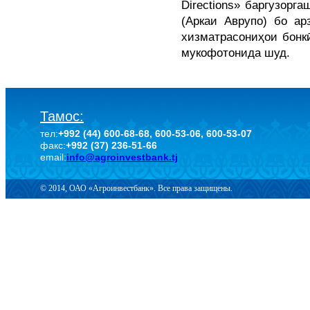
Directions» баргузорга
(Аркаи Аврупо) бо а
хизматрасониҳои бонк
мукофотонида шуд.
Тамос:
тел:
+992 (44) 600-68-68, 600-53-06, 600-53-07
факс:
+992 (37) 236-51-66
email:
info@agroinvestbank.tj
© 2014, ОАО «Агроинвестбанк». Все права защищены.