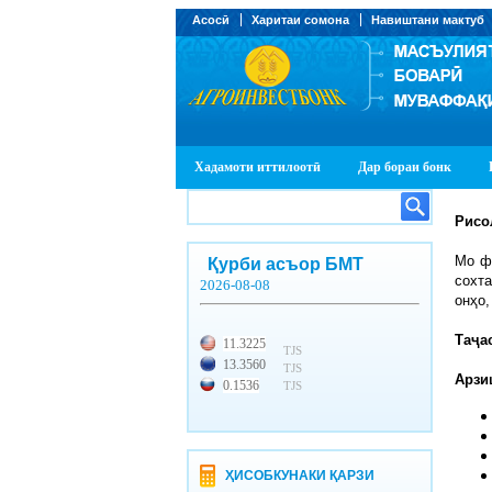
Асосӣ
Харитаи сомона
Навиштани мактуб
Хадамоти иттилоотӣ
Дар бораи бонк
Рисо
Мо ф
Қурби асъор БМТ
сохт
2026-08-08
онҳо,
Та
ҷ
а
11.3225
TJS
13.3560
TJS
Арзи
0.1536
TJS
ҲИСОБКУНАКИ ҚАРЗИ