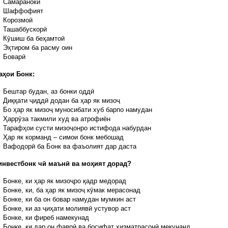
Самаранокӣ
Шаффофият
Корозмоӣ
Ташаббускорӣ
Кӯшиш ба беҳамтоӣ
Эҳтиром ба расму оин
Боварӣ
аҳои Бонк:
Бештар будан, аз бонки оддӣ
Диққати ҷиддӣ додан ба ҳар як мизоҷ
Бо ҳар як мизоҷ муносибати хуб барпо намудан
Ҳаррӯза такмили худ ва атрофиён
Тарафҳои сусти мизоҷонро истифода набурдан
Ҳар як корманд – симои бонк мебошад
Вафодорӣ ба Бонк ва фаъолият дар даста
инвестбонк ч
ӣ
маън
ӣ
ва моҳият дорад?
Бонке, ки ҳар як мизоҷро қадр медорад
Бонке, ки, ба ҳар як мизоҷ кӯмак мерасонад
Бонке, ки ба он бовар намудан мумкин аст
Бонке, ки аз ҷиҳати молиявӣ устувор аст
Бонке, ки фиреб намекунад
Бонке, ки дар он фаврӣ ва босифат хизматрасонӣ мекунанд