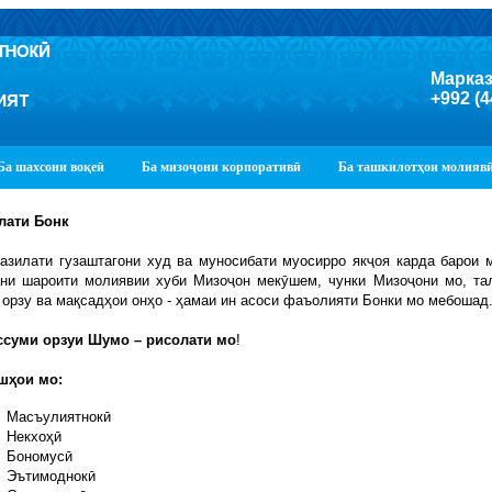
Марказ
+992 (4
Ба шахсони воқеӣ
Ба мизоҷони корпоративӣ
Ба ташкилотҳои молияв
лати Бонк
азилати гузаштагони худ ва муносибати муосирро якҷоя карда барои 
ани шароити молиявии хуби Мизоҷон мекӯшем, чунки Мизоҷони мо, та
 орзу ва мақсадҳои онҳо - ҳамаи ин асоси фаъолияти Бонки мо мебошад
ссуми орзуи Шумо – рисолати мо
!
шҳои мо:
Масъулиятнокӣ
Некхоҳӣ
Бономусӣ
Эътимоднокӣ