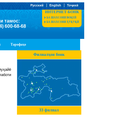
Русский
English
Тоҷикӣ
ИНТЕРНЕТ-БОНК
БА ШАХСОНИ ВОҚЕӢ
и тамос:
БА ШАХСОНИ ҲУҚУҚӢ
4) 600-68-68
ӣ
Тарофаҳо
Филиалҳои бонк
муҳайё
лаботи
.
33 филиал