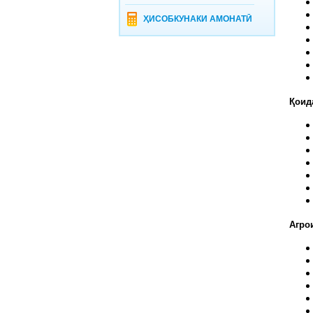
ҲИСОБКУНАКИ АМОНАТӢ
Қоид
Агро