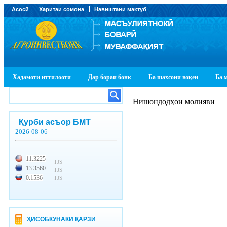
Асосӣ
Харитаи сомона
Навиштани мактуб
Хадамоти иттилоотӣ
Дар бораи бонк
Ба шахсони воқеӣ
Ба 
Нишондодҳои молиявӣ
Қурби асъор БМТ
2026-08-06
11.3225
TJS
13.3560
TJS
0.1536
TJS
ҲИСОБКУНАКИ ҚАРЗИ