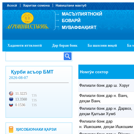
Асосӣ
Харитаи сомона
Навиштани мактуб
Хадамоти иттилоотӣ
Дар бораи бонк
Ба шахсони воқеӣ
Ба 
Қурби асъор БМТ
Номгӯи сохтор
2026-08-07
Филиали бонк дар ш. Хоруғ
11.3225
Филиали бонк дар н. Ванҷ,
TJS
13.3560
TJS
деҳаи Ванҷ
0.1536
TJS
Филиали бонк дар н. Дарвоз,
деҳаи Қалъаи Хумб
Филиали бонк дар
н. Ишкошим, деҳаи Ишкошим
ҲИСОБКУНАКИ ҚАРЗИ