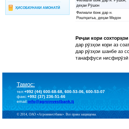
Филиали бонк дар н. Рӯшон,
деҳаи Рӯшон
ҲИСОБКУНАКИ АМОНАТӢ
Филиали бонк дар н.
Роштқалъа, деҳаи Медон
Реҷаи кори сохторҳои
дар рӯзҳои кори аз соат
дар рӯзҳои шанбе аз со
танаффуси нисфирӯзӣ а
Тамос:
тел:
+992 (44) 600-68-68, 600-53-06, 600-53-07
факс:
+992 (37) 236-51-66
email:
info@agroinvestbank.tj
© 2014, ОАО «Агроинвестбанк». Все права защищены.