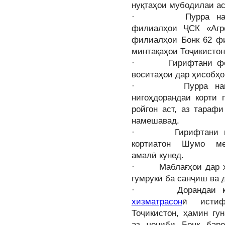
нуқтаҳои мубодилаи ас
· Пурра намудан
филиалҳои ҶСК «Агро
филиалҳои Бонк 62 фи
минтақаҳои Тоҷикисто
· Гирифтани фоида
воситаҳои дар ҳисобҳо
· Пурра намудан
нигоҳдорандаи корти 
ройгон аст, аз тараф
намешавад.
· Гирифтани интиқ
кортиатон Шумо м
амалӣ кунед.
· Маблағҳои дар ҳи
гумрукӣ ба санҷиш ва 
· Дорандаи кор
хизматрасон
ӣ
ист
Тоҷикистон, ҳамин гу
аз ҷониби Бонк бар