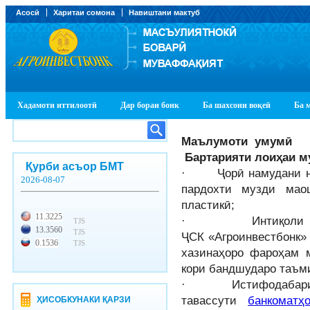
Асосӣ
Харитаи сомона
Навиштани мактуб
Хадамоти иттилоотӣ
Дар бораи бонк
Ба шахсони воқеӣ
Ба 
Маълумоти умумӣ
Бартарияти лоиҳаи м
Қурби асъор БМТ
· Ҷорӣ намудани ни
2026-08-07
пардохти музди мао
пластикӣ;
11.3225
· Интиқоли музд
TJS
13.3560
TJS
ҶСК «Агроинвестбонк»
0.1536
TJS
хазинаҳоро фароҳам 
кори бандшударо таъм
· Истифодабарии к
тавассути
банкоматҳ
ҲИСОБКУНАКИ ҚАРЗИ