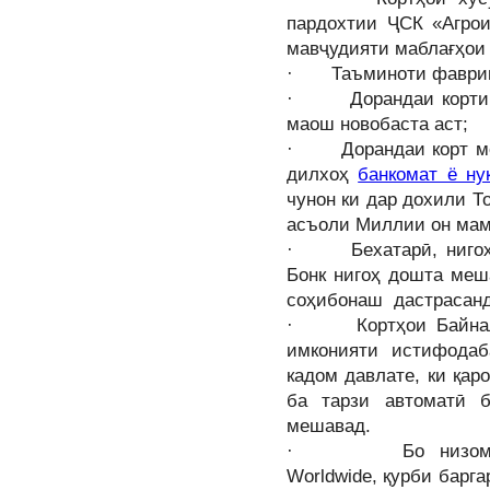
пардохтии ҶСК «Агрои
мавҷудияти маблағҳои 
· Таъминоти фаврии 
· Дорандаи корти пл
маош новобаста аст;
· Дорандаи корт мет
дилхоҳ
банкомат ё ну
чунон ки дар дохили То
асъоли Миллии он мамл
· Бехатарӣ, нигоҳдо
Бонк нигоҳ дошта меш
соҳибонаш дастрасанд
· Кортҳои Байналми
имконияти истифода
кадом давлате, ки қа
ба тарзи автоматӣ 
мешавад.
· Бо низомҳои қа
Worldwide, қурби барг