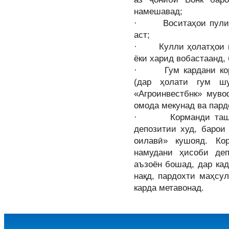
намешавад;
· Воситаҳои пулиро
аст;
· Кулли ҳолатҳои кр
ёки харид вобастаанд,
· Гум кардани корт
(дар ҳолати гум ш
«Агроинвестбнк» муво
омода мекунад ва пардо
· Корманди ташкил
депозитии худ, барои
оилавӣ» кушояд. Ко
намудани ҳисоби деп
аъзоён бошад, дар кад
нақд, пардохти маҳсул
карда метавонад.