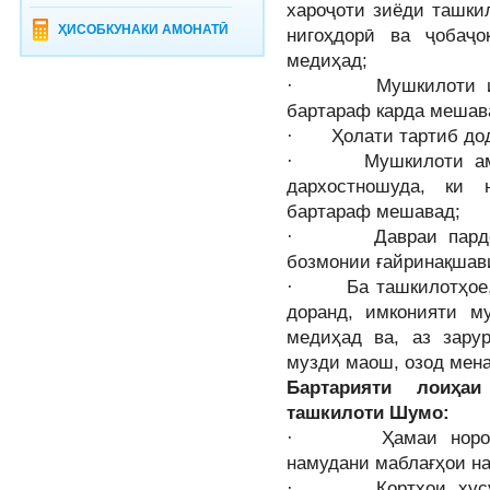
хароҷоти зиёди ташки
ҲИСОБКУНАКИ АМОНАТӢ
нигоҳдорӣ ва ҷобаҷо
медиҳад;
· Мушкилоти илов
бартараф карда мешав
· Ҳолати тартиб дода
· Мушкилоти амона
дархостношуда, ки 
бартараф мешавад;
· Давраи пардохт
бозмонии ғайринақшави
· Ба ташкилотҳое, к
доранд, имконияти м
медиҳад ва, аз зару
музди маош, озод мен
Бартарияти лоиҳа
ташкилоти Шумо:
· Ҳамаи нороҳати
намудани маблағҳои н
· Кортҳои хусусик