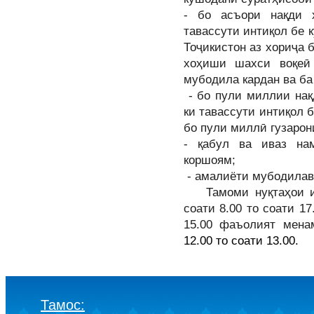
- бо асъори нақди 
тавассути интиқол бе 
Тоҷикистон аз хориҷа 
хоҳиши шахси воқеӣ
мубодила кардан ва ба
-
бо пули миллии нақд
ки тавассути интиқол 
бо пули миллӣ гузаро
- қабул ва иваз на
коршоям;
- амалиёти мубодилав
Там
оми
нуқтаҳои 
соати 8.00 то соати 17
15.00 фаъолият мен
12.00 то соати 13.00.
Тамос: