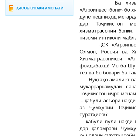
Ба хизмати Шу
ҲИСОБКУНАКИ АМОНАТӢ
«Агроинвестбонк» бо х
дунё пешниҳод мегард
дар Тоҷикистон м
хизматрасонии бонки
,
низоми интиқоли мабл
ҶСК «Агроинвестбо
Олмон, Россия ва Х
Хизматрасониҳои «А
фоидабахш! Мо ба Шум
тез ва бо боварӣ ба т
Нуқтаҳо амалиёт ва х
муқаррарнамудаи са
Тоҷикистон иҷро мена
- қабули асъори нақди
аз Ҷумҳурии Тоҷики
суратҳисоб;
-
қабули пули нақди 
дар қаламрави Ҷумҳ
кушодани суратҳисоби