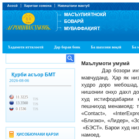
Асосӣ
Харитаи сомона
Навиштани мактуб
Хадамоти иттилоотӣ
Дар бораи бонк
Ба шахсони воқеӣ
Ба 
Маълумоти умумӣ
Дар бозори интиқо
Қурби асъор БМТ
мавҷуданд. Ҳар як ни
2026-08-06
худро доро мебошад,
нишонии онҳо дахл до
11.3225
худ истифодабарии 
TJS
13.3560
TJS
пешниҳод менамояд: 
0.1536
TJS
«Contact», «InterEx
«Близко», «Лидер», «З
«БЭСТ». Барои худ низ
намоед.
ҲИСОБКУНАКИ ҚАРЗИ