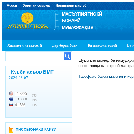
Асосӣ
Харитаи сомона
Навиштани мактуб
Хадамоти иттилоотӣ
Дар бораи бонк
Ба шахсони воқеӣ
Ба 
Шумо метавонед ба намудҳои 
онро тариқи электронӣ дастра
Қурби асъор БМТ
Тарофаҳо барои мизоҷони кор
2026-08-07
11.3225
TJS
13.3560
TJS
0.1536
TJS
ҲИСОБКУНАКИ ҚАРЗИ